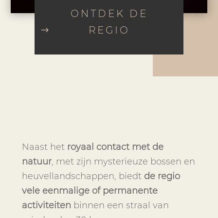
ONTDEK DE
REGIO
Naast het
royaal contact met de
natuur
, met zijn mysterieuze bossen en
heuvellandschappen, biedt
de regio
vele eenmalige of permanente
activiteiten
binnen een straal van